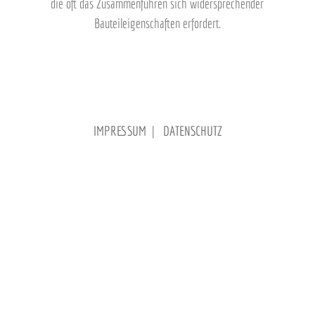
die oft das Zusammenführen sich widersprechender
Bauteileigenschaften erfordert.
IMPRESSUM
|
DATENSCHUTZ
© 2021 - C u. R INGENIEURGESELLSCHAFT
MBH